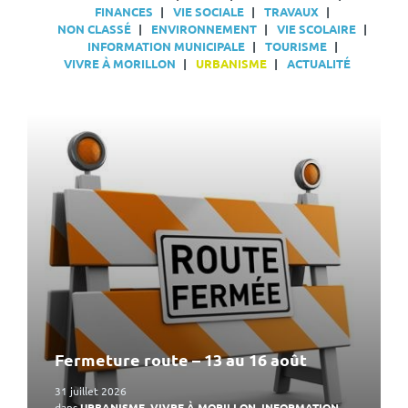
FINANCES
VIE SOCIALE
TRAVAUX
NON CLASSÉ
ENVIRONNEMENT
VIE SCOLAIRE
INFORMATION MUNICIPALE
TOURISME
VIVRE À MORILLON
URBANISME
ACTUALITÉ
En
lire
plus
Fermeture route – 13 au 16 août
31 juillet 2026
dans
URBANISME
,
VIVRE À MORILLON
,
INFORMATION