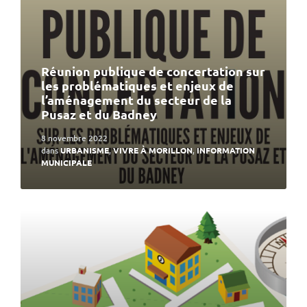
Réunion publique de concertation sur
les problématiques et enjeux de
l’aménagement du secteur de la
Pusaz et du Badney
8 novembre 2022
dans
URBANISME
,
VIVRE À MORILLON
,
INFORMATION
MUNICIPALE
En
lire
plus