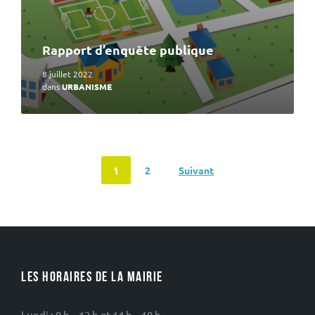
Rapport d’enquête publique
8 juillet 2022
dans
URBANISME
Navigation
1
2
Suivant
des
articles
LES HORAIRES DE LA MAIRIE
Lundi : 9 h – 12 h et 14 h – 18 h