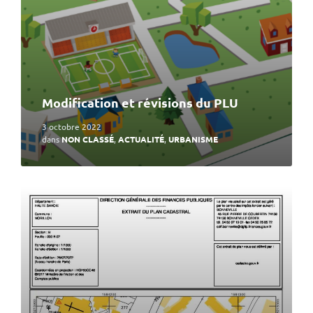
Modification et révisions du PLU
3 octobre 2022
dans
NON CLASSÉ
,
ACTUALITÉ
,
URBANISME
En
lire
plus