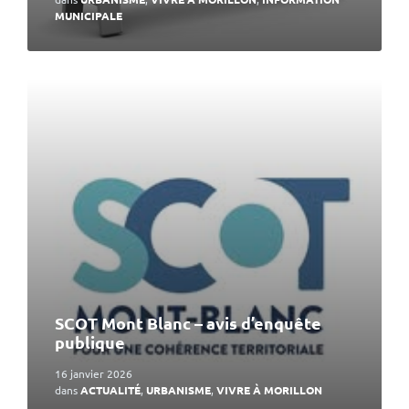
MUNICIPALE
En
lire
plus
SCOT Mont Blanc – avis d’enquête
publique
16 janvier 2026
dans
ACTUALITÉ
,
URBANISME
,
VIVRE À MORILLON