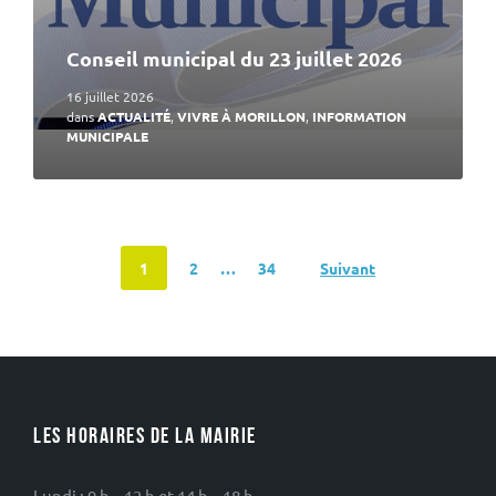
Conseil municipal du 23 juillet 2026
16 juillet 2026
dans
ACTUALITÉ
,
VIVRE À MORILLON
,
INFORMATION
MUNICIPALE
Navigation
1
2
…
34
Suivant
des
articles
LES HORAIRES DE LA MAIRIE
Lundi : 9 h – 12 h et 14 h – 18 h