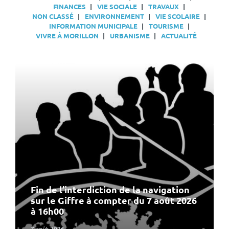
FINANCES
VIE SOCIALE
TRAVAUX
NON CLASSÉ
ENVIRONNEMENT
VIE SCOLAIRE
INFORMATION MUNICIPALE
TOURISME
VIVRE À MORILLON
URBANISME
ACTUALITÉ
En
lire
plus
Fin de l’interdiction de la navigation
sur le Giffre à compter du 7 août 2026
à 16h00
7 août 2026