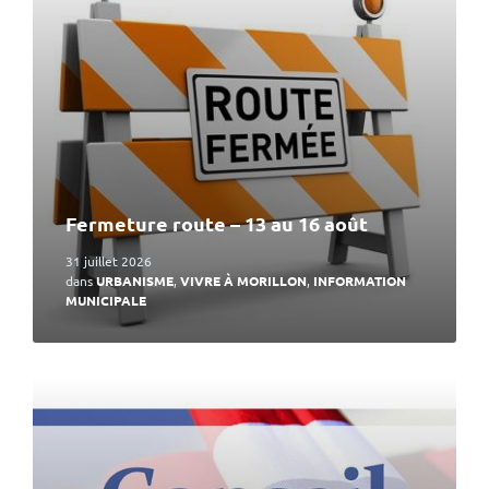
Fermeture route – 13 au 16 août
31 juillet 2026
dans
URBANISME
,
VIVRE À MORILLON
,
INFORMATION
MUNICIPALE
En
lire
plus