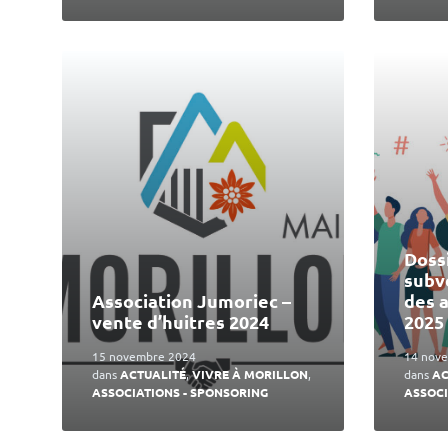
En
En
lire
lire
plus
plus
Doss
subv
Association Jumoriec –
des 
vente d’huitres 2024
2025
15 novembre 2024
14 nov
dans
ACTUALITÉ
,
VIVRE À MORILLON
,
dans
AC
ASSOCIATIONS - SPONSORING
ASSOCI