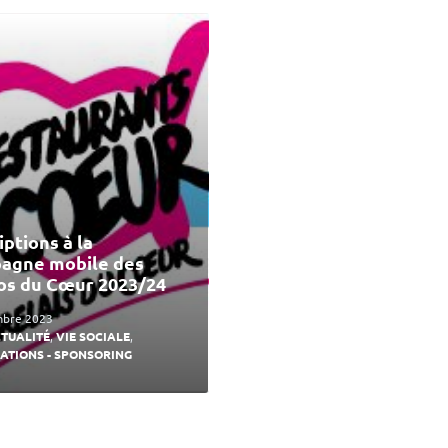
iptions à la
agne mobile des
os du Cœur 2023/24
mbre 2023
TUALITÉ
,
VIE SOCIALE
,
ATIONS - SPONSORING