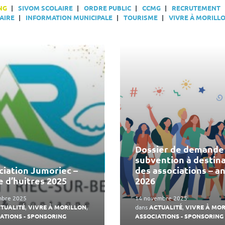
NG
SIVOM SCOLAIRE
ORDRE PUBLIC
CCMG
RECRUTEMENT
AIRE
INFORMATION MUNICIPALE
TOURISME
VIVRE À MORILL
En
lire
plus
Dossier de demande
subvention à destin
ciation Jumoriec –
des associations – a
e d’huitres 2025
2026
mbre 2025
14 novembre 2025
TUALITÉ
,
VIVRE À MORILLON
,
dans
ACTUALITÉ
,
VIVRE À MO
ATIONS - SPONSORING
ASSOCIATIONS - SPONSORING