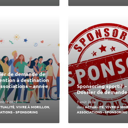
En
lire
plus
ier de demande de
ention à destination
associations – année
Sponsoring sportif –
Dossier de demande
embre 2024
1 août 2024
TUALITÉ
,
VIVRE À MORILLON
,
dans
ACTUALITÉ
,
VIVRE À MO
ATIONS - SPONSORING
ASSOCIATIONS - SPONSORING