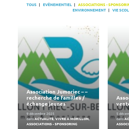
TOUS
EVÈNEMENTIEL
ASSOCIATIONS - SPONSORI
ENVIRONNEMENT
VIE SCOL
En
En
lire
lire
plus
plus
Association Jumoriec – –
recherche de familles /
Asso
échange jeunes
vent
9 décembre 2025
5 déce
dans
ACTUALITÉ
,
VIVRE À MORILLON
,
dans
AC
ASSOCIATIONS - SPONSORING
ASSOCI