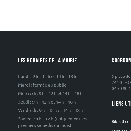
Navigation
des
articles
LES HORAIRES DE LA MAIRIE
COORDON
Lundi : 9 h – 12 h et 14 h – 18 h
5 place de
74440 MO
Mardi : fermée au public
04 50 90 1
Mercredi : 9 h – 12 h et 14 h – 18 h
Jeudi : 9 h – 12 h et 14 h – 18 h
LIENS UT
Vendredi : 9 h – 12 h et 14 h – 18 h
Samedi : 9 h – 12 h (uniquement les
Bibliothèq
premiers samedis du mois)
Mentions l