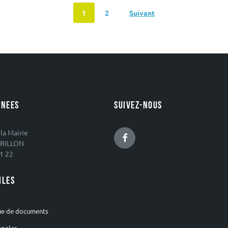
1
2
Suivant
NEES
SUIVEZ-NOUS
 la Mairie
Facebook
RILLON
1 22
ILES
ue de documents
égales