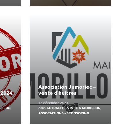
En
lire
plus
Association Jumoriec –
 2024
vente d’huitres
12 décembre 2023
RILLON
,
dans
ACTUALITÉ
,
VIVRE À MORILLON
,
ASSOCIATIONS - SPONSORING