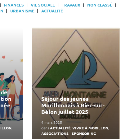
FINANCES
VIE SOCIALE
TRAVAUX
NON CLASSÉ
ON
URBANISME
ACTUALITÉ
En
lire
plus
 de
ation
Séjour des jeunes
nnée
Morillonnais à Riec-sur-
Bélon juillet 2025
4 mars 2025
RILLON
,
dans
ACTUALITÉ
,
VIVRE À MORILLON
,
ASSOCIATIONS - SPONSORING