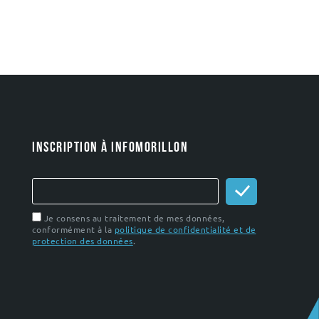
INSCRIPTION À INFOMORILLON
Je consens au traitement de mes données,
conformément à la
politique de confidentialité et de
protection des données
.