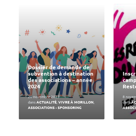
En
En
lire
lire
plus
plus
Dossier de demande de
subvention à destination
Inscr
des associations – année
camp
2024
Rest
20 novembre 2023
8 nove
dans
ACTUALITÉ
,
VIVRE À MORILLON
,
dans
AC
ASSOCIATIONS - SPONSORING
ASSOCI