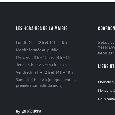
LES HORAIRES DE LA MAIRIE
COORDON
Lundi : 9 h – 12 h et 14 h – 18 h
5 place de
74440 MO
Mardi : fermée au public
04 50 90 1
Mercredi : 9 h – 12 h et 14 h – 18 h
Jeudi : 9 h – 12 h et 14 h – 18 h
LIENS UT
Vendredi : 9 h – 12 h et 14 h – 18 h
Samedi : 9 h – 12 h (uniquement les
Bibliothèq
premiers samedis du mois)
Mentions l
Nous conta
By