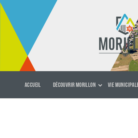
Aller
Passer
Aller
au
à
au
contenu
la
footer
navigation
principale
ACCUEIL
DÉCOUVRIR MORILLON
VIE MUNICIPAL