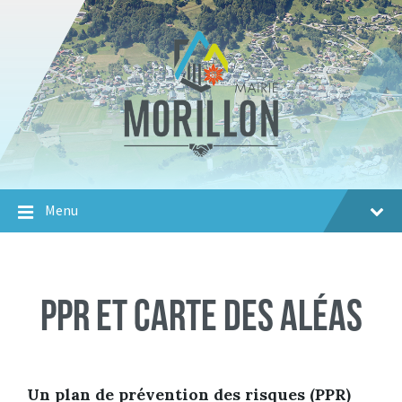
Aller
Passer
Aller
au
à
au
contenu
la
footer
navigation
principale
Menu
PPR et carte des aléas
Un plan de prévention des risques (PPR)