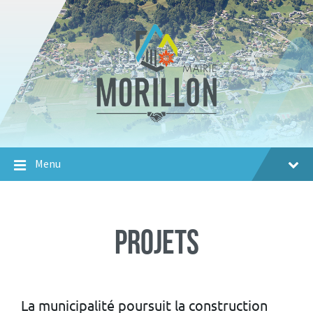
Aller
Passer
Aller
au
à
au
contenu
la
footer
navigation
principale
Menu
Projets
La municipalité poursuit la construction