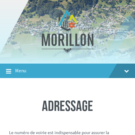
Aller
Passer
Aller
au
à
au
contenu
la
footer
navigation
principale
Menu
Adressage
Le numéro de voirie est indispensable pour assurer la