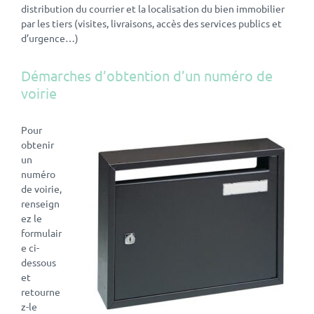
distribution du courrier et la localisation du bien immobilier
par les tiers (visites, livraisons, accès des services publics et
d’urgence…)
Démarches d’obtention d’un numéro de
voirie
Pour
obtenir
un
numéro
de voirie,
renseign
ez le
formulair
e ci-
dessous
et
retourne
z-le