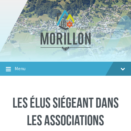
Aller
Passer
Aller
au
à
au
contenu
la
footer
navigation
principale
Menu
Les élus siégeant dans
les associations