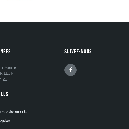
NEES
SUIVEZ-NOUS
 la Mairie
Facebook
RILLON
1 22
ILES
ue de documents
égales