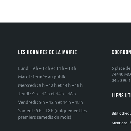
LES HORAIRES DE LA MAIRIE
COORDON
Lundi : 9 h – 12 h et 14 h – 18 h
5 place de
74440 MO
Mardi : fermée au public
04 50 90 1
Mercredi : 9 h – 12 h et 14 h – 18 h
Jeudi : 9 h – 12 h et 14 h – 18 h
LIENS UT
Vendredi : 9 h – 12 h et 14 h – 18 h
Samedi : 9 h – 12 h (uniquement les
Bibliothèq
premiers samedis du mois)
Mentions l