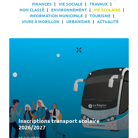
FINANCES
VIE SOCIALE
TRAVAUX
NON CLASSÉ
ENVIRONNEMENT
VIE SCOLAIRE
INFORMATION MUNICIPALE
TOURISME
VIVRE À MORILLON
URBANISME
ACTUALITÉ
En
lire
plus
Inscriptions transport scolaire
2026/2027
15 juin 2026