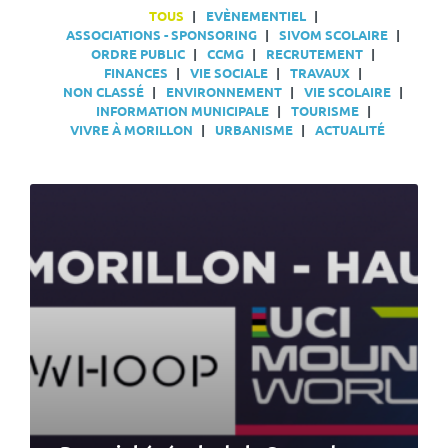
TOUS
EVÈNEMENTIEL
ASSOCIATIONS - SPONSORING
SIVOM SCOLAIRE
ORDRE PUBLIC
CCMG
RECRUTEMENT
FINANCES
VIE SOCIALE
TRAVAUX
NON CLASSÉ
ENVIRONNEMENT
VIE SCOLAIRE
INFORMATION MUNICIPALE
TOURISME
VIVRE À MORILLON
URBANISME
ACTUALITÉ
En
lire
plus