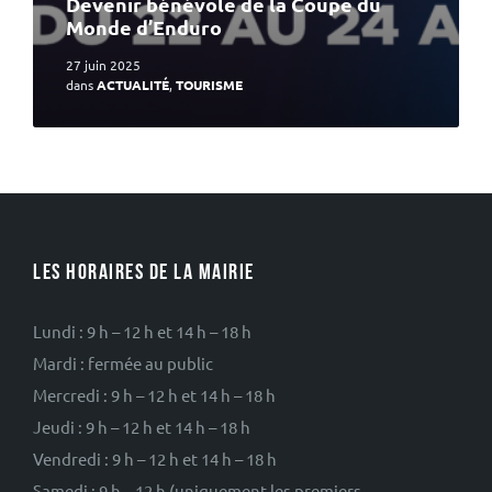
Devenir bénévole de la Coupe du
Monde d’Enduro
27 juin 2025
dans
ACTUALITÉ
,
TOURISME
LES HORAIRES DE LA MAIRIE
Lundi : 9 h – 12 h et 14 h – 18 h
Mardi : fermée au public
Mercredi : 9 h – 12 h et 14 h – 18 h
Jeudi : 9 h – 12 h et 14 h – 18 h
Vendredi : 9 h – 12 h et 14 h – 18 h
Samedi : 9 h – 12 h (uniquement les premiers