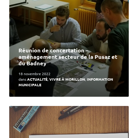
Réunion de concertation –
aménagement secteur de la Pusaz et
du Badney
18 novembre 2022
dans
ACTUALITÉ
,
VIVRE À MORILLON
,
INFORMATION
MUNICIPALE
En
lire
plus