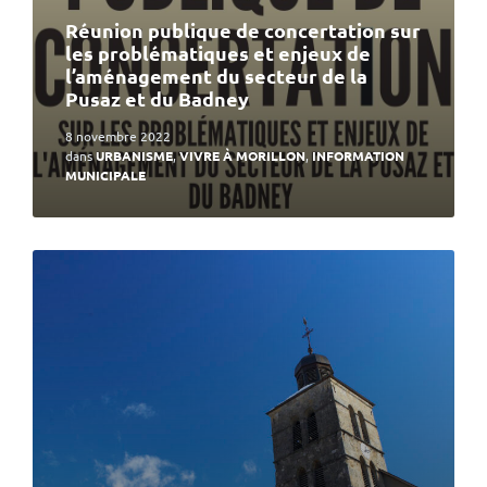
Réunion publique de concertation sur
les problématiques et enjeux de
l’aménagement du secteur de la
Pusaz et du Badney
8 novembre 2022
dans
URBANISME
,
VIVRE À MORILLON
,
INFORMATION
MUNICIPALE
En
lire
plus