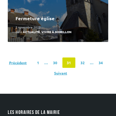
Fermeture église
2 novembre 2022
dans
ACTUALITÉ
,
VIVRE À MORILLON
Navigation
Précédent
1
…
30
31
32
…
34
des
Suivant
articles
LES HORAIRES DE LA MAIRIE