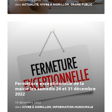
dans
ACTUALITÉ
,
VIVRE À MORILLON
,
ORDRE PUBLIC
En
lire
plus
Fermeture exceptionnelle de la
mairie les samedis 24 et 31 décembre
2022
19 décembre 2022
dans
VIVRE À MORILLON
,
INFORMATION MUNICIPALE