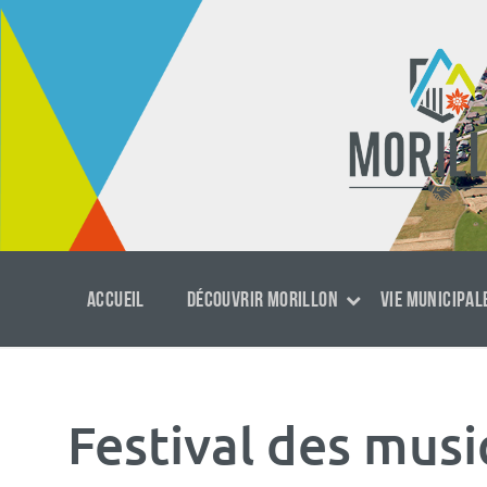
Aller
Passer
Aller
au
à
au
contenu
la
footer
navigation
principale
ACCUEIL
DÉCOUVRIR MORILLON
VIE MUNICIPAL
Festival des mus