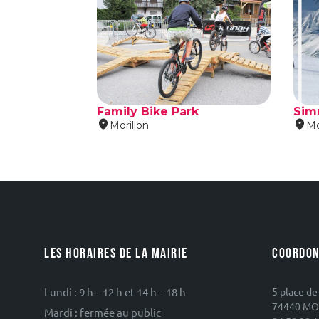
LES HORAIRES DE LA MAIRIE
COORDON
Lundi : 9 h – 12 h et 14 h – 18 h
5 place de
74440 MO
Mardi : fermée au public