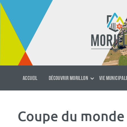
Aller
Passer
Aller
au
à
au
contenu
la
footer
navigation
principale
ACCUEIL
DÉCOUVRIR MORILLON
VIE MUNICIPAL
Coupe du monde 