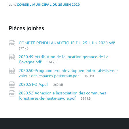
dans
CONSEIL MUNICIPAL DU 25 JUIN 2020
Pièces jointes
Taille
COMPTE-RENDU-ANALYTIQUE-DU-25-JUIN-2020.pdf
du
577 kB
fichie
2020.49-Attribution-de-la-location-gerance-de-La-
Taille
Covagne.pdf
334 kB
du
2020.50-Programme-de-developpement-rural-Mise-en-
fichier:
Taille
valeur-des-espaces-pastoraux.pdf
368 kB
du
Taille
2020.51-DIA.pdf
260 kB
fichier:
du
2020.52-Adhesion-a-lassociation-des-communes-
fichier:
Taille
forestieres-de-haute-savoie.pdf
334 kB
du
fichier: