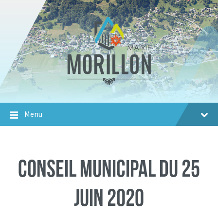
Aller
Passer
Aller
au
à
au
contenu
la
footer
navigation
principale
Menu
Conseil Municipal du 25
juin 2020