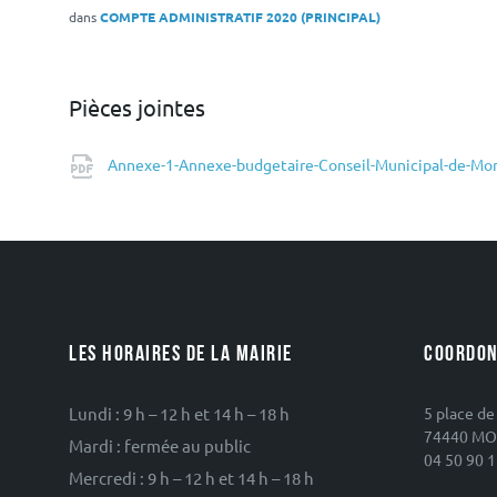
dans
COMPTE ADMINISTRATIF 2020 (PRINCIPAL)
Pièces jointes
Annexe-1-Annexe-budgetaire-Conseil-Municipal-de-Mori
LES HORAIRES DE LA MAIRIE
COORDON
Lundi : 9 h – 12 h et 14 h – 18 h
5 place de
74440 MO
Mardi : fermée au public
04 50 90 1
Mercredi : 9 h – 12 h et 14 h – 18 h