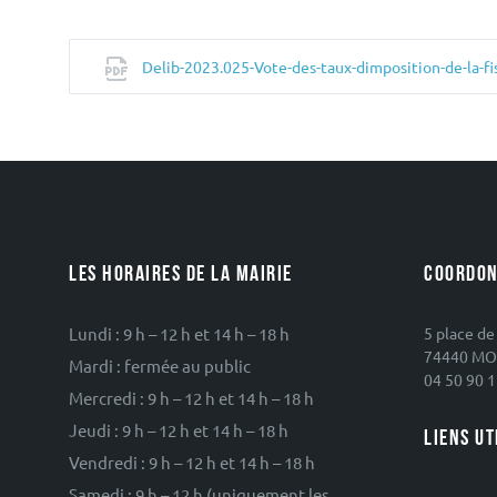
Delib-2023.025-Vote-des-taux-dimposition-de-la-fi
LES HORAIRES DE LA MAIRIE
COORDON
Lundi : 9 h – 12 h et 14 h – 18 h
5 place de
74440 MO
Mardi : fermée au public
04 50 90 1
Mercredi : 9 h – 12 h et 14 h – 18 h
Jeudi : 9 h – 12 h et 14 h – 18 h
LIENS UT
Vendredi : 9 h – 12 h et 14 h – 18 h
Samedi : 9 h – 12 h (uniquement les