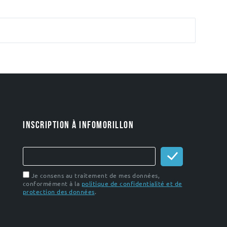
INSCRIPTION À INFOMORILLON
Je consens au traitement de mes données,
conformément à la
politique de confidentialité et de
protection des données
.