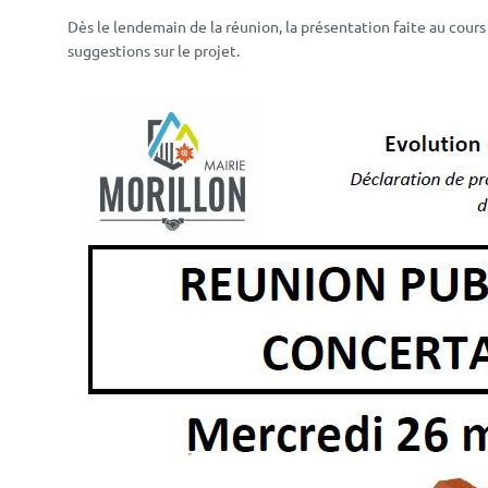
Dès le lendemain de la réunion, la présentation faite au cours
suggestions sur le projet.