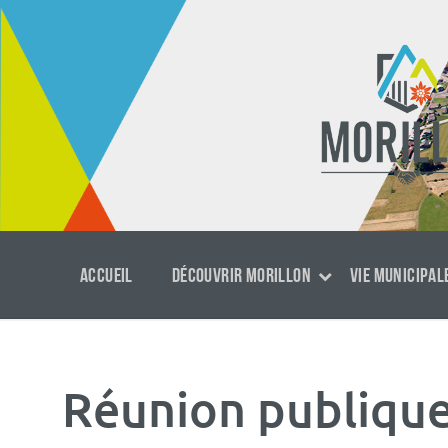
Aller
Passer
Aller
au
à
au
contenu
la
footer
navigation
principale
ACCUEIL
DÉCOUVRIR MORILLON
VIE MUNICIPAL
Réunion publique 