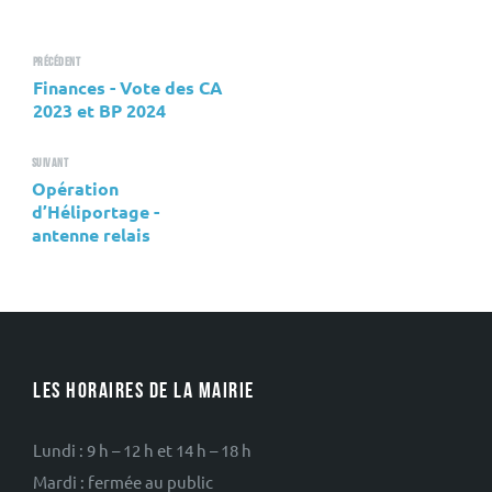
Précédent
Finances - Vote des CA
2023 et BP 2024
Suivant
Opération
d’Héliportage -
antenne relais
LES HORAIRES DE LA MAIRIE
Lundi : 9 h – 12 h et 14 h – 18 h
Mardi : fermée au public