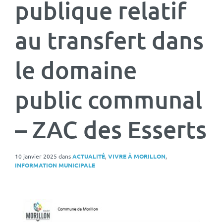
publique relatif
au transfert dans
le domaine
public communal
– ZAC des Esserts
10 janvier 2025
dans
ACTUALITÉ
,
VIVRE À MORILLON
,
INFORMATION MUNICIPALE