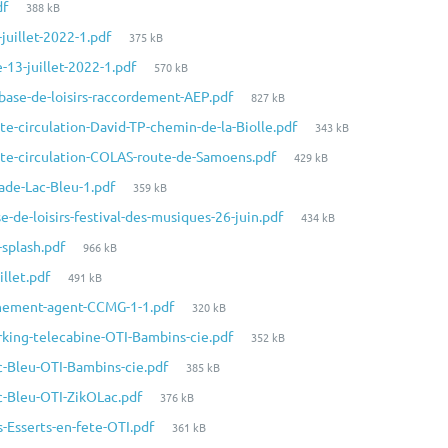
Taille
df
388 kB
fichier:
du
Taille
juillet-2022-1.pdf
375 kB
fichier:
du
Taille
-13-juillet-2022-1.pdf
570 kB
fichier:
du
Taille
base-de-loisirs-raccordement-AEP.pdf
827 kB
fichier:
du
Taille
te-circulation-David-TP-chemin-de-la-Biolle.pdf
343 kB
fichier:
du
Taille
rete-circulation-COLAS-route-de-Samoens.pdf
429 kB
fichier:
du
Taille
ade-Lac-Bleu-1.pdf
359 kB
fichier:
du
Taille
-de-loisirs-festival-des-musiques-26-juin.pdf
434 kB
fichier:
du
Taille
-splash.pdf
966 kB
fichier:
du
Taille
illet.pdf
491 kB
fichier:
du
Taille
nnement-agent-CCMG-1-1.pdf
320 kB
fichier:
du
Taille
rking-telecabine-OTI-Bambins-cie.pdf
352 kB
fichier:
du
Taille
c-Bleu-OTI-Bambins-cie.pdf
385 kB
fichier:
du
Taille
c-Bleu-OTI-ZikOLac.pdf
376 kB
fichier:
du
Taille
-Esserts-en-fete-OTI.pdf
361 kB
fichier:
du