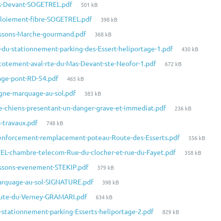
Taille
as-Devant-SOGETREL.pdf
501 kB
fichier:
du
Taille
ploiement-fibre-SOGETREL.pdf
398 kB
fichier:
du
Taille
issons-Marche-gourmand.pdf
368 kB
fichier:
du
Taille
du-stationnement-parking-des-Essert-heliportage-1.pdf
430 kB
fichier:
du
Taille
cotement-aval-rte-du-Mas-Devant-ste-Neofor-1.pdf
672 kB
fichier:
du
Taille
tage-pont-RD-54.pdf
465 kB
fichier:
du
Taille
agne-marquage-au-sol.pdf
383 kB
fichier:
du
Taille
e-chiens-presentant-un-danger-grave-et-immediat.pdf
236 kB
fichier:
du
Taille
-travaux.pdf
748 kB
fichier:
du
Taille
renforcement-remplacement-poteau-Route-des-Esserts.pdf
556 kB
fichier:
du
Taille
EL-chambre-telecom-Rue-du-clocher-et-rue-du-Fayet.pdf
358 kB
fichier:
du
Taille
issons-evenement-STEKIP.pdf
379 kB
fichier:
du
Taille
marquage-au-sol-SIGNATURE.pdf
398 kB
fichier:
du
Taille
route-du-Verney-GRAMARI.pdf
634 kB
fichier:
du
Taille
stationnement-parking-Esserts-heliportage-2.pdf
829 kB
fichier:
du