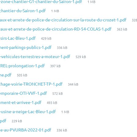
Taille
zone-chantier-G1-chantier-du-Sairon-1.pdf
1 MB
fichier:
du
Taille
hantier-du-Sairon-1.pdf
1 MB
fichier:
du
Tai
ux-et-arrete-de-police-de-circulation-sur-la-route-du-crozet-1.pdf
328
fichier:
du
Taille
vaux-et-arrete-de-police-de-circulation-RD-54-COLAS-1.pdf
363 kB
fic
du
Taille
irs-Lac-Bleu-1.pdf
429 kB
fichier:
du
Taille
ent-parkings-publics-1.pdf
336 kB
fichier:
du
Taille
-vehicules-terrestres-a-moteur-1.pdf
529 kB
fichier:
du
Taille
TREL-prolongation-1.pdf
397 kB
fichier:
du
Taille
ine.pdf
505 kB
fichier:
du
Taille
uchage-voirie-TRONCHET-TP-1.pdf
344 kB
fichier:
du
Taille
temporaire-OTI-VVF-1.pdf
572 kB
fichier:
du
Taille
ment-et-arrivee-1.pdf
493 kB
fichier:
du
Taille
usine-a-neige-Lac-Bleu-1.pdf
1 MB
fichier:
du
Taille
.pdf
229 kB
fichier:
du
Taille
uite-au-PVURBA-2022-01.pdf
336 kB
fichier:
du