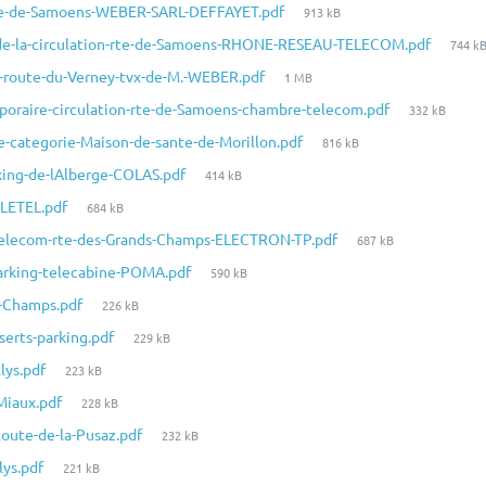
Taille
-rte-de-Samoens-WEBER-SARL-DEFFAYET.pdf
913 kB
fichier:
du
Taille
-de-la-circulation-rte-de-Samoens-RHONE-RESEAU-TELECOM.pdf
744 k
fichier:
du
Taille
a-route-du-Verney-tvx-de-M.-WEBER.pdf
1 MB
fichie
du
Taille
poraire-circulation-rte-de-Samoens-chambre-telecom.pdf
332 kB
fichier:
du
Taille
-categorie-Maison-de-sante-de-Morillon.pdf
816 kB
fichier:
du
Taille
rking-de-lAlberge-COLAS.pdf
414 kB
fichier:
du
Taille
ELETEL.pdf
684 kB
fichier:
du
Taille
-telecom-rte-des-Grands-Champs-ELECTRON-TP.pdf
687 kB
fichier:
du
Taille
parking-telecabine-POMA.pdf
590 kB
fichier:
du
Taille
s-Champs.pdf
226 kB
fichier:
du
Taille
erts-parking.pdf
229 kB
fichier:
du
Taille
lys.pdf
223 kB
fichier:
du
Taille
Miaux.pdf
228 kB
fichier:
du
Taille
oute-de-la-Pusaz.pdf
232 kB
fichier:
du
Taille
lys.pdf
221 kB
fichier:
du