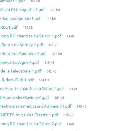
Taille
Samoens-1.pdf
362 kB
fichier:
du
Taille
M1-du-PLU-signeCL-1.pdf
350 kB
fichier:
du
Taille
t-domaine-public-1.pdf
142 kB
fichier:
du
Taille
TREL-1.pdf
190 kB
fichier:
du
Taille
long-RD-chantier-du-Sairon-1.pdf
1 MB
fichier:
du
Taille
S-Route-du-Verney-1.pdf
161 kB
fichier:
du
Taille
S-Route-de-Samoens-1.pdf
345 kB
fichier:
du
Taille
dive-La-Covagne-1.pdf
319 kB
fichier:
du
Taille
de-la-Telecabine-1.pdf
642 kB
fichier:
du
Taille
-Riders-Club-1.pdf
664 kB
fichier:
du
Taille
s-Esserts-chantier-du-Sairon-1.pdf
1 MB
fichier:
du
Taille
ET-route-des-Ravines-1.pdf
864 kB
fichier:
du
Taille
ent-maison-medicale-29-30-avril-1.pdf
195 kB
fichier:
du
Taille
HET-TP-route-des-Esserts-1.pdf
379 kB
fichier:
du
Taille
long-RD-chantier-du-Sairon-2.pdf
1 MB
fichier:
du