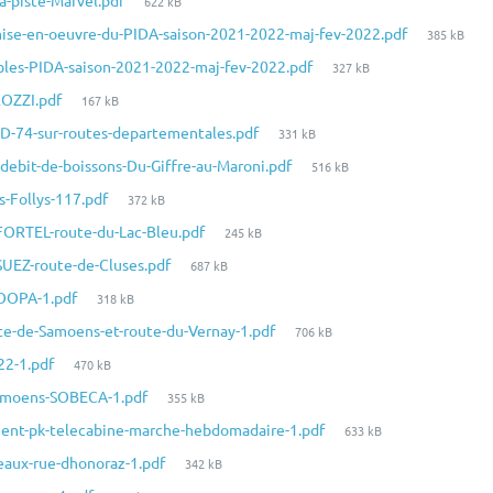
a-piste-Marvel.pdf
622 kB
fichier:
du
Taille
mise-en-oeuvre-du-PIDA-saison-2021-2022-maj-fev-2022.pdf
385 kB
fichier:
du
Taille
bles-PIDA-saison-2021-2022-maj-fev-2022.pdf
327 kB
fichier:
du
Taille
ROZZI.pdf
167 kB
fichier:
du
Taille
CD-74-sur-routes-departementales.pdf
331 kB
fichier:
du
Taille
-debit-de-boissons-Du-Giffre-au-Maroni.pdf
516 kB
fichier:
du
Taille
s-Follys-117.pdf
372 kB
fichier:
du
Taille
-FORTEL-route-du-Lac-Bleu.pdf
245 kB
fichier:
du
Taille
-SUEZ-route-de-Cluses.pdf
687 kB
fichier:
du
Taille
-YOOPA-1.pdf
318 kB
fichier:
du
Taille
ute-de-Samoens-et-route-du-Vernay-1.pdf
706 kB
fichier:
du
Taille
22-1.pdf
470 kB
fichier:
du
Taille
-Samoens-SOBECA-1.pdf
355 kB
fichier:
du
Taille
ment-pk-telecabine-marche-hebdomadaire-1.pdf
633 kB
fichier:
du
Taille
eaux-rue-dhonoraz-1.pdf
342 kB
fichier:
du