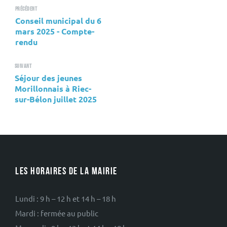
Précédent
Conseil municipal du 6
mars 2025 - Compte-
rendu
Suivant
Séjour des jeunes
Morillonnais à Riec-
sur-Bélon juillet 2025
LES HORAIRES DE LA MAIRIE
Lundi : 9 h – 12 h et 14 h – 18 h
Mardi : fermée au public