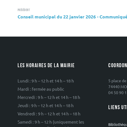
Précédent
Conseil municipal du 22 janvier 2026 - Communiqu
LES HORAIRES DE LA MAIRIE
COORDON
Lundi : 9 h – 12 h et 14 h – 18 h
5 place de
74440 MO
Mardi : fermée au public
04 50 90 1
Mercredi : 9 h – 12 h et 14 h – 18 h
Jeudi : 9 h – 12 h et 14 h – 18 h
LIENS UT
Vendredi : 9 h – 12 h et 14 h – 18 h
Samedi : 9 h – 12 h (uniquement les
Bibliothèq