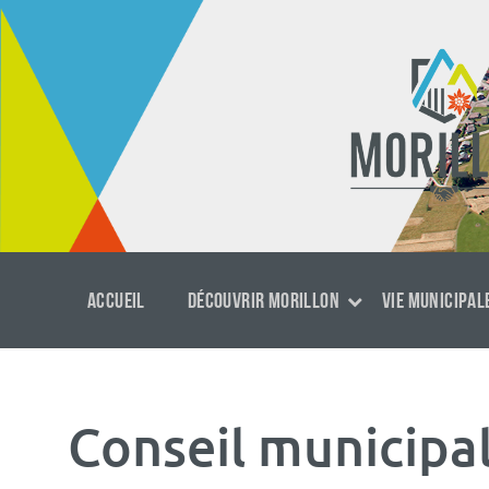
Aller
Passer
Aller
au
à
au
contenu
la
footer
navigation
principale
ACCUEIL
DÉCOUVRIR MORILLON
VIE MUNICIPAL
Conseil municipa