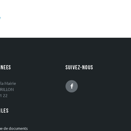
é
NEES
SUIVEZ-NOUS
 la Mairie
Facebook
RILLON
1 22
ILES
ue de documents