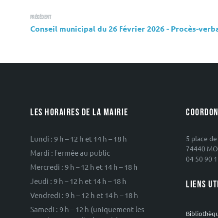
Précédent
Conseil municipal du 26 février 2026 - Procès-verb
LES HORAIRES DE LA MAIRIE
COORDON
Lundi : 9 h – 12 h et 14 h – 18 h
5 place de
74440 MO
Mardi : fermée au public
04 50 90 1
Mercredi : 9 h – 12 h et 14 h – 18 h
Jeudi : 9 h – 12 h et 14 h – 18 h
LIENS UT
Vendredi : 9 h – 12 h et 14 h – 18 h
Samedi : 9 h – 12 h (uniquement les
Bibliothèq