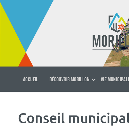
Aller
Passer
Aller
au
à
au
contenu
la
footer
navigation
principale
ACCUEIL
DÉCOUVRIR MORILLON
VIE MUNICIPAL
Conseil municipa