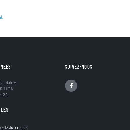
al
NEES
SUIVEZ-NOUS
 la Mairie
Facebook
RILLON
1 22
ILES
ue de documents