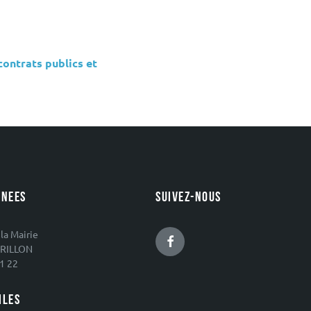
contrats publics et
NEES
SUIVEZ-NOUS
 la Mairie
Facebook
RILLON
1 22
ILES