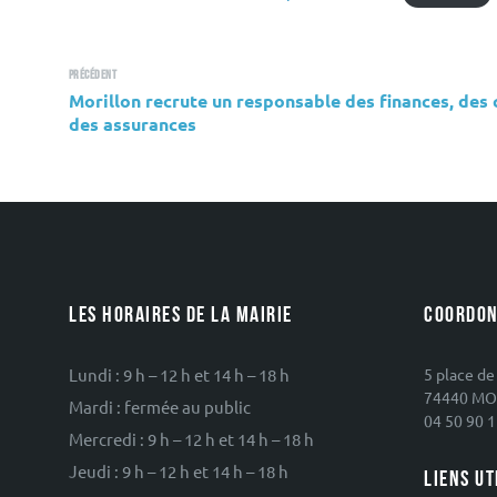
Précédent
Morillon recrute un responsable des finances, des 
des assurances
LES HORAIRES DE LA MAIRIE
COORDON
Lundi : 9 h – 12 h et 14 h – 18 h
5 place de
74440 MO
Mardi : fermée au public
04 50 90 1
Mercredi : 9 h – 12 h et 14 h – 18 h
Jeudi : 9 h – 12 h et 14 h – 18 h
LIENS UT