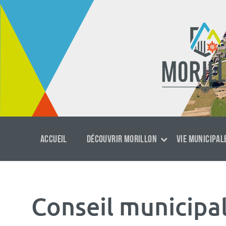
Aller
Passer
Aller
au
à
au
contenu
la
footer
navigation
principale
ACCUEIL
DÉCOUVRIR MORILLON
VIE MUNICIPAL
Conseil municipal