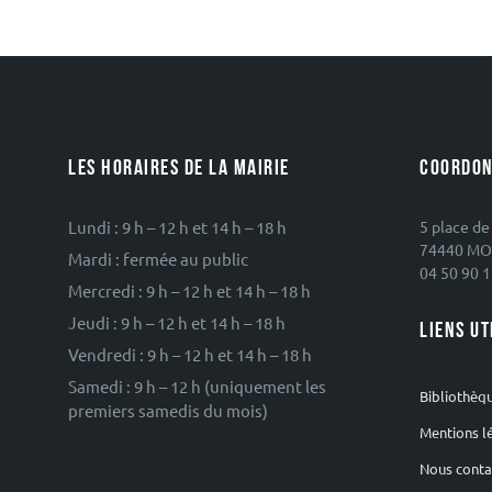
LES HORAIRES DE LA MAIRIE
COORDON
Lundi : 9 h – 12 h et 14 h – 18 h
5 place de
74440 MO
Mardi : fermée au public
04 50 90 1
Mercredi : 9 h – 12 h et 14 h – 18 h
Jeudi : 9 h – 12 h et 14 h – 18 h
LIENS UT
Vendredi : 9 h – 12 h et 14 h – 18 h
Samedi : 9 h – 12 h (uniquement les
Bibliothèq
premiers samedis du mois)
Mentions l
Nous conta