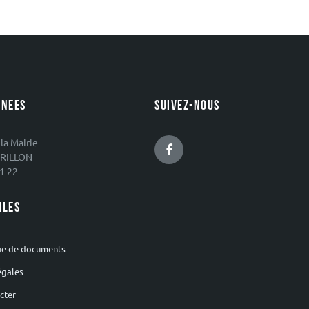
NEES
SUIVEZ-NOUS
 la Mairie
Facebook
RILLON
1 22
ILES
ue de documents
égales
cter