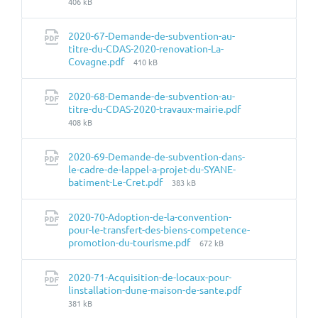
du
406 kB
fichier:
2020-67-Demande-de-subvention-au-
titre-du-CDAS-2020-renovation-La-
Taille
Covagne.pdf
410 kB
du
fichier:
2020-68-Demande-de-subvention-au-
Taille
titre-du-CDAS-2020-travaux-mairie.pdf
du
408 kB
fichier:
2020-69-Demande-de-subvention-dans-
le-cadre-de-lappel-a-projet-du-SYANE-
Taille
batiment-Le-Cret.pdf
383 kB
du
fichier:
2020-70-Adoption-de-la-convention-
pour-le-transfert-des-biens-competence-
Taille
promotion-du-tourisme.pdf
672 kB
du
fichier:
2020-71-Acquisition-de-locaux-pour-
linstallation-dune-maison-de-sante.pdf
Taille
381 kB
du