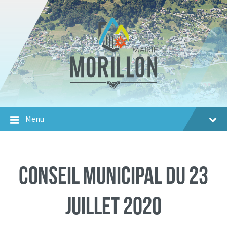
Aller
Passer
Aller
au
à
au
contenu
la
footer
navigation
principale
Menu
Conseil Municipal du 23
juillet 2020