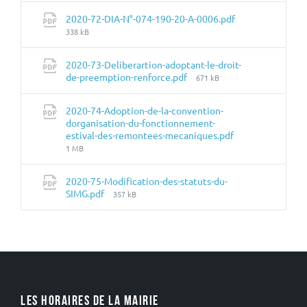
fichier:
2020-72-DIA-N°-074-190-20-A-0006.pdf
Taille
338 kB
du
fichier:
2020-73-Deliberartion-adoptant-le-droit-
Taille
de-preemption-renforce.pdf
671 kB
du
fichier:
2020-74-Adoption-de-la-convention-
dorganisation-du-fonctionnement-
estival-des-remontees-mecaniques.pdf
Taille
1 MB
du
fichier:
2020-75-Modification-des-statuts-du-
Taille
SIMG.pdf
357 kB
du
fichier:
LES HORAIRES DE LA MAIRIE