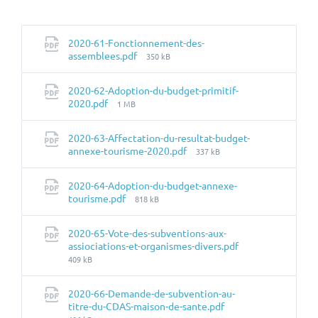
2020-61-Fonctionnement-des-
Taille
assemblees.pdf
350 kB
du
fichier:
2020-62-Adoption-du-budget-primitif-
Taille
2020.pdf
1 MB
du
fichier:
2020-63-Affectation-du-resultat-budget-
Taille
annexe-tourisme-2020.pdf
337 kB
du
fichier:
2020-64-Adoption-du-budget-annexe-
Taille
tourisme.pdf
818 kB
du
fichier:
2020-65-Vote-des-subventions-aux-
Taille
assiociations-et-organismes-divers.pdf
du
409 kB
fichier:
2020-66-Demande-de-subvention-au-
Taille
titre-du-CDAS-maison-de-sante.pdf