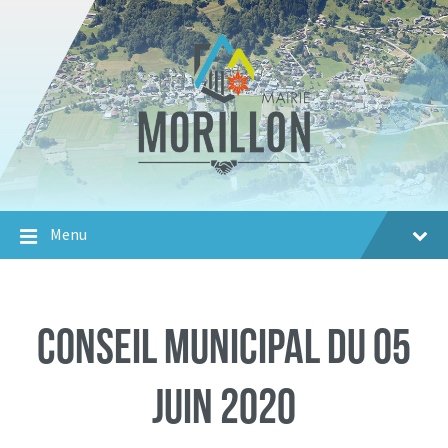
Aller
Passer
Aller
au
à
au
contenu
la
footer
navigation
principale
Menu
Conseil Municipal du 05
juin 2020