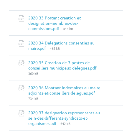
2020-33-Portant-creation-et-
designation-membres-des-
Taille
commissions.pdf
413 kB
du
fichier:
2020-34-Delegations-consenties-au-
Taille
maire.pdf
465 kB
du
fichier:
2020-35-Creation-de-3-postes-de-
Taille
conseillers-municipaux-delegues.pdf
du
360 kB
fichier:
2020-36-Montant-indemnites-au-maire-
Taille
adjoints-et-conseillers-delegues.pdf
du
734 kB
fichier:
2020-37-designation-representants-au-
sein-des-differants-syndicats-et-
Taille
organismes.pdf
642 kB
du