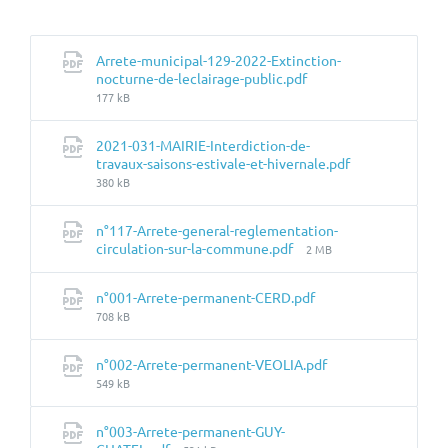
Arrete-municipal-129-2022-Extinction-
Taille
nocturne-de-leclairage-public.pdf
du
177 kB
fichier:
2021-031-MAIRIE-Interdiction-de-
travaux-saisons-estivale-et-hivernale.pdf
Taille
380 kB
du
fichier:
n°117-Arrete-general-reglementation-
Taille
circulation-sur-la-commune.pdf
2 MB
du
fichier:
Taille
n°001-Arrete-permanent-CERD.pdf
du
708 kB
fichier:
Taille
n°002-Arrete-permanent-VEOLIA.pdf
du
549 kB
fichier:
n°003-Arrete-permanent-GUY-