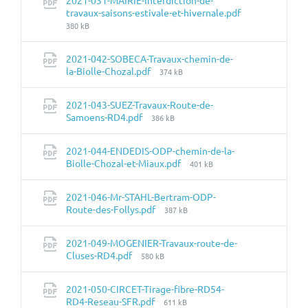
2021-031-MAIRIE-Interdiction-de-
travaux-saisons-estivale-et-hivernale.pdf
Taille
380 kB
du
fichier:
2021-042-SOBECA-Travaux-chemin-de-
Taille
la-Biolle-Chozal.pdf
374 kB
du
fichier:
2021-043-SUEZ-Travaux-Route-de-
Taille
Samoens-RD4.pdf
386 kB
du
fichier:
2021-044-ENDEDIS-ODP-chemin-de-la-
Taille
Biolle-Chozal-et-Miaux.pdf
401 kB
du
fichier:
2021-046-Mr-STAHL-Bertram-ODP-
Taille
Route-des-Follys.pdf
387 kB
du
fichier:
2021-049-MOGENIER-Travaux-route-de-
Taille
Cluses-RD4.pdf
580 kB
du
fichier:
2021-050-CIRCET-Tirage-fibre-RD54-
Taille
RD4-Reseau-SFR.pdf
611 kB