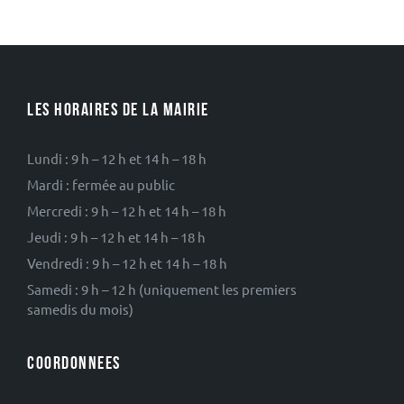
fichier:
LES HORAIRES DE LA MAIRIE
Lundi : 9 h – 12 h et 14 h – 18 h
Mardi : fermée au public
Mercredi : 9 h – 12 h et 14 h – 18 h
Jeudi : 9 h – 12 h et 14 h – 18 h
Vendredi : 9 h – 12 h et 14 h – 18 h
Samedi : 9 h – 12 h (uniquement les premiers
samedis du mois)
COORDONNEES