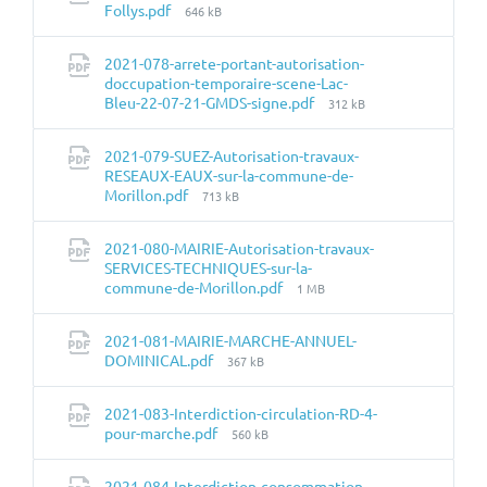
Taille
Follys.pdf
646 kB
du
fichier:
2021-078-arrete-portant-autorisation-
doccupation-temporaire-scene-Lac-
Taille
Bleu-22-07-21-GMDS-signe.pdf
312 kB
du
fichier:
2021-079-SUEZ-Autorisation-travaux-
RESEAUX-EAUX-sur-la-commune-de-
Taille
Morillon.pdf
713 kB
du
fichier:
2021-080-MAIRIE-Autorisation-travaux-
SERVICES-TECHNIQUES-sur-la-
Taille
commune-de-Morillon.pdf
1 MB
du
fichier:
2021-081-MAIRIE-MARCHE-ANNUEL-
Taille
DOMINICAL.pdf
367 kB
du
fichier:
2021-083-Interdiction-circulation-RD-4-
Taille
pour-marche.pdf
560 kB
du
fichier:
2021-084-Interdiction-consommation-