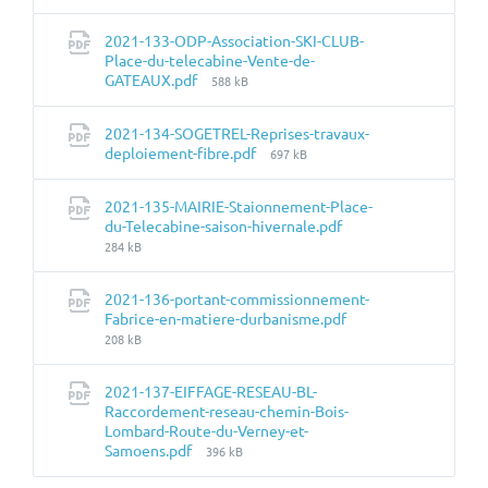
du
fichier:
2021-133-ODP-Association-SKI-CLUB-
Place-du-telecabine-Vente-de-
Taille
GATEAUX.pdf
588 kB
du
fichier:
2021-134-SOGETREL-Reprises-travaux-
Taille
deploiement-fibre.pdf
697 kB
du
fichier:
2021-135-MAIRIE-Staionnement-Place-
Taille
du-Telecabine-saison-hivernale.pdf
du
284 kB
fichier:
2021-136-portant-commissionnement-
Taille
Fabrice-en-matiere-durbanisme.pdf
du
208 kB
fichier:
2021-137-EIFFAGE-RESEAU-BL-
Raccordement-reseau-chemin-Bois-
Lombard-Route-du-Verney-et-
Taille
Samoens.pdf
396 kB
du