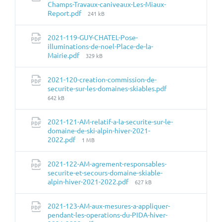
Champs-Travaux-caniveaux-Les-Miaux-
Taille
Report.pdf
241 kB
du
fichier:
2021-119-GUY-CHATEL-Pose-
illuminations-de-noel-Place-de-la-
Taille
Mairie.pdf
329 kB
du
fichier:
2021-120-creation-commission-de-
Taille
securite-sur-les-domaines-skiables.pdf
du
642 kB
fichier:
2021-121-AM-relatif-a-la-securite-sur-le-
domaine-de-ski-alpin-hiver-2021-
Taille
2022.pdf
1 MB
du
fichier:
2021-122-AM-agrement-responsables-
securite-et-secours-domaine-skiable-
Taille
alpin-hiver-2021-2022.pdf
627 kB
du
fichier:
2021-123-AM-aux-mesures-a-appliquer-
pendant-les-operations-du-PIDA-hiver-