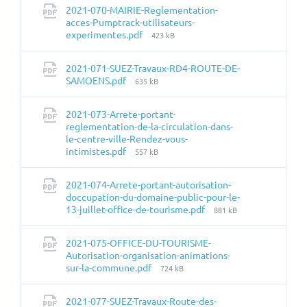
fichier:
2021-070-MAIRIE-Reglementation-
acces-Pumptrack-utilisateurs-
Taille
experimentes.pdf
423 kB
du
fichier:
2021-071-SUEZ-Travaux-RD4-ROUTE-DE-
Taille
SAMOENS.pdf
635 kB
du
fichier:
2021-073-Arrete-portant-
reglementation-de-la-circulation-dans-
le-centre-ville-Rendez-vous-
Taille
intimistes.pdf
557 kB
du
fichier:
2021-074-Arrete-portant-autorisation-
doccupation-du-domaine-public-pour-le-
Taille
13-juillet-office-de-tourisme.pdf
881 kB
du
fichier:
2021-075-OFFICE-DU-TOURISME-
Autorisation-organisation-animations-
Taille
sur-la-commune.pdf
724 kB
du
fichier:
2021-077-SUEZ-Travaux-Route-des-