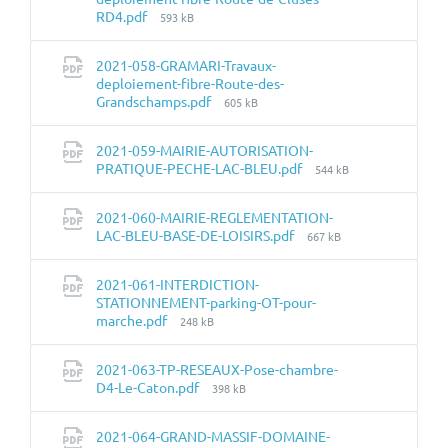
Taille
RD4.pdf
593 kB
du
fichier:
2021-058-GRAMARI-Travaux-
deploiement-fibre-Route-des-
Taille
Grandschamps.pdf
605 kB
du
fichier:
2021-059-MAIRIE-AUTORISATION-
Taille
PRATIQUE-PECHE-LAC-BLEU.pdf
544 kB
du
fichier:
2021-060-MAIRIE-REGLEMENTATION-
Taille
LAC-BLEU-BASE-DE-LOISIRS.pdf
667 kB
du
fichier:
2021-061-INTERDICTION-
STATIONNEMENT-parking-OT-pour-
Taille
marche.pdf
248 kB
du
fichier:
2021-063-TP-RESEAUX-Pose-chambre-
Taille
D4-Le-Caton.pdf
398 kB
du
fichier:
2021-064-GRAND-MASSIF-DOMAINE-