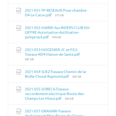
du
fichier:
2021-051-TP-RESEAUX-Pose-chambre-
Taille
D4-Le-Caton.pdf
375 kB
du
fichier:
2021-052-MAIRIE-Ass-RIDERS-CLUB-DU-
GIFFRE-Autorisation-dutilisation-
Taille
pumptrack.pdf
418 kB
du
fichier:
2021-053-MOGENIER-JC-et-FILS-
Taille
Travaux-RD4-Maison-de-Sante.pdf
du
587 kB
fichier:
2021-054-SUEZ-Travaux-Chemin-de-la-
Taille
Biolle-Chosal-Raymond.pdf
582 kB
du
fichier:
2021-055-SOBECA-Travaux-
raccordement-electrique-Route-des-
Taille
Champs-Les-Miaux.pdf
564 kB
du
fichier:
2021-057-GRAMARI-Travaux-
deploiement-fibre-Route-de-Cluses-