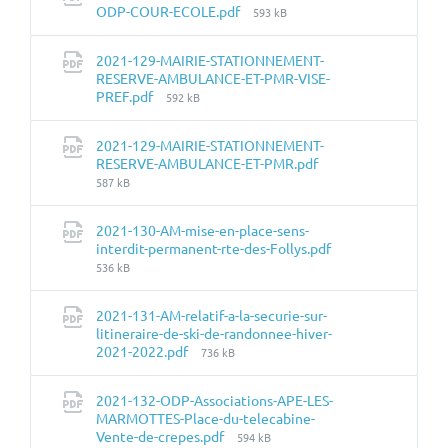
Taille
ODP-COUR-ECOLE.pdf
593 kB
du
fichier:
2021-129-MAIRIE-STATIONNEMENT-
RESERVE-AMBULANCE-ET-PMR-VISE-
Taille
PREF.pdf
592 kB
du
fichier:
2021-129-MAIRIE-STATIONNEMENT-
Taille
RESERVE-AMBULANCE-ET-PMR.pdf
du
587 kB
fichier:
2021-130-AM-mise-en-place-sens-
Taille
interdit-permanent-rte-des-Follys.pdf
du
536 kB
fichier:
2021-131-AM-relatif-a-la-securie-sur-
litineraire-de-ski-de-randonnee-hiver-
Taille
2021-2022.pdf
736 kB
du
fichier:
2021-132-ODP-Associations-APE-LES-
MARMOTTES-Place-du-telecabine-
Taille
Vente-de-crepes.pdf
594 kB