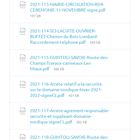
2021-113-MAIRIE-CIRCULATION-RD4-
Taille
CEREMONIE-11-NOVEMBRE-signe.pdf
du
197 kB
fichier:
2021-114-SCI-LACUITE-OUVRIER-
BUFFET-Chemin-du-Bois-Lombard-
Taille
Raccordement-telphone.pdf
349 kB
du
fichier:
2021-115-GUINTOLI-SAVOIE-Route-des-
Champs-Travaux-caniveaux-Les-
Taille
Miaux.pdf
366 kB
du
fichier:
2021-116-Arrete-relatif-a-la-securite-
sur-le-domaine-nordique-hiver-2021-
Taille
2022-signeCL.pdf
451 kB
du
fichier:
2021-117-Arrete-agrement-responsable-
securite-et-suppleant-domaine-
Taille
nordique-signeCL.pdf
302 kB
du
fichier:
2021-118-GUINTOLI-SAVOIE-Route-des-