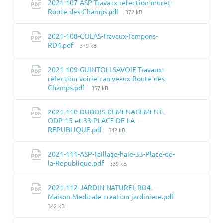
2021-107-ASP-Travaux-refection-muret-
Taille
Route-des-Champs.pdf
372 kB
du
fichier:
2021-108-COLAS-Travaux-Tampons-
Taille
RD4.pdf
379 kB
du
fichier:
2021-109-GUINTOLI-SAVOIE-Travaux-
refection-voirie-caniveaux-Route-des-
Taille
Champs.pdf
357 kB
du
fichier:
2021-110-DUBOIS-DEMENAGEMENT-
ODP-15-et-33-PLACE-DE-LA-
Taille
REPUBLIQUE.pdf
342 kB
du
fichier:
2021-111-ASP-Taillage-haie-33-Place-de-
Taille
la-Republique.pdf
339 kB
du
fichier:
2021-112-JARDIN-NATUREL-RD4-
Maison-Medicale-creation-jardiniere.pdf
Taille
342 kB
du
fichier: