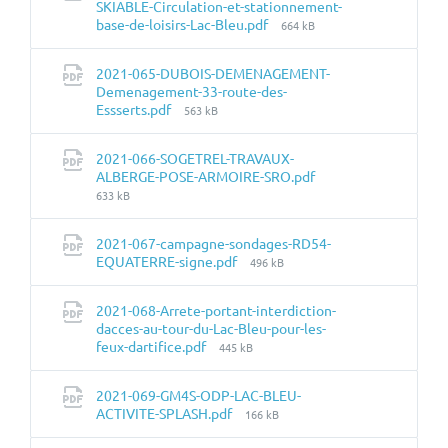
SKIABLE-Circulation-et-stationnement-
Taille
base-de-loisirs-Lac-Bleu.pdf
664 kB
du
fichier:
2021-065-DUBOIS-DEMENAGEMENT-
Demenagement-33-route-des-
Taille
Essserts.pdf
563 kB
du
fichier:
2021-066-SOGETREL-TRAVAUX-
Taille
ALBERGE-POSE-ARMOIRE-SRO.pdf
du
633 kB
fichier:
2021-067-campagne-sondages-RD54-
Taille
EQUATERRE-signe.pdf
496 kB
du
fichier:
2021-068-Arrete-portant-interdiction-
dacces-au-tour-du-Lac-Bleu-pour-les-
Taille
feux-dartifice.pdf
445 kB
du
fichier:
2021-069-GM4S-ODP-LAC-BLEU-
Taille
ACTIVITE-SPLASH.pdf
166 kB
du