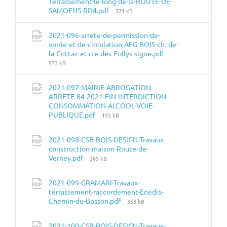
Terrassement-le-long-de-la-ROUTE-DE-
Taille
SAMOENS-RD4.pdf
371 kB
du
fichier:
2021-096-arrete-de-permission-de-
voirie-et-de-circulation-AFG-BOIS-ch.-de-
Taille
la-Cuttaz-et-rte-des-Follys-signe.pdf
du
573 kB
fichier:
2021-097-MAIRIE-ABROGATION-
ARRETE-84-2021-FIN-INTERDICTION-
CONSOMMATION-ALCOOL-VOIE-
Taille
PUBLIQUE.pdf
193 kB
du
fichier:
2021-098-CSB-BOIS-DESIGN-Travaux-
construction-maison-Route-de-
Taille
Verney.pdf
365 kB
du
fichier:
2021-099-GRAMARI-Travaux-
terrassement-raccordement-Enedis-
Taille
Chemin-du-Bosson.pdf
353 kB
du
fichier:
2021-100-CSB-BOIS-DESIGN-Travaux-