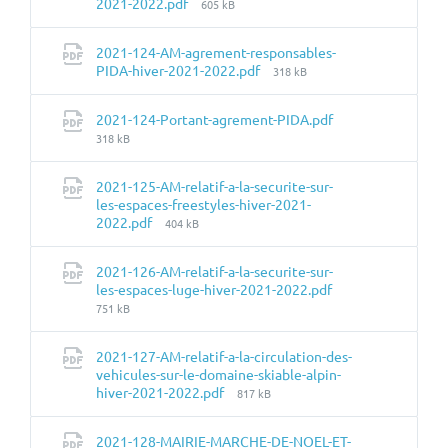
Taille
2021-2022.pdf
605 kB
du
fichier:
2021-124-AM-agrement-responsables-
Taille
PIDA-hiver-2021-2022.pdf
318 kB
du
fichier:
Taille
2021-124-Portant-agrement-PIDA.pdf
du
318 kB
fichier:
2021-125-AM-relatif-a-la-securite-sur-
les-espaces-freestyles-hiver-2021-
Taille
2022.pdf
404 kB
du
fichier:
2021-126-AM-relatif-a-la-securite-sur-
Taille
les-espaces-luge-hiver-2021-2022.pdf
du
751 kB
fichier:
2021-127-AM-relatif-a-la-circulation-des-
vehicules-sur-le-domaine-skiable-alpin-
Taille
hiver-2021-2022.pdf
817 kB
du
fichier:
2021-128-MAIRIE-MARCHE-DE-NOEL-ET-