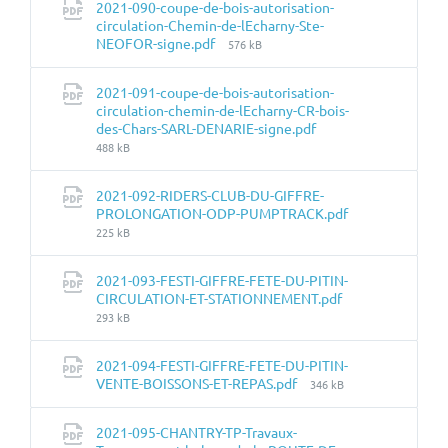
2021-090-coupe-de-bois-autorisation-
circulation-Chemin-de-lEcharny-Ste-
Taille
NEOFOR-signe.pdf
576 kB
du
fichier:
2021-091-coupe-de-bois-autorisation-
circulation-chemin-de-lEcharny-CR-bois-
Taille
des-Chars-SARL-DENARIE-signe.pdf
du
488 kB
fichier:
2021-092-RIDERS-CLUB-DU-GIFFRE-
PROLONGATION-ODP-PUMPTRACK.pdf
Taille
225 kB
du
fichier:
2021-093-FESTI-GIFFRE-FETE-DU-PITIN-
CIRCULATION-ET-STATIONNEMENT.pdf
Taille
293 kB
du
fichier:
2021-094-FESTI-GIFFRE-FETE-DU-PITIN-
Taille
VENTE-BOISSONS-ET-REPAS.pdf
346 kB
du
fichier:
2021-095-CHANTRY-TP-Travaux-