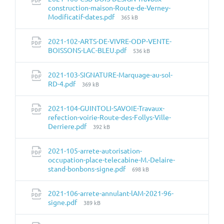
construction-maison-Route-de-Verney-
Taille
Modificatif-dates.pdf
365 kB
du
fichier:
2021-102-ARTS-DE-VIVRE-ODP-VENTE-
Taille
BOISSONS-LAC-BLEU.pdf
536 kB
du
fichier:
2021-103-SIGNATURE-Marquage-au-sol-
Taille
RD-4.pdf
369 kB
du
fichier:
2021-104-GUINTOLI-SAVOIE-Travaux-
refection-voirie-Route-des-Follys-Ville-
Taille
Derriere.pdf
392 kB
du
fichier:
2021-105-arrete-autorisation-
occupation-place-telecabine-M.-Delaire-
Taille
stand-bonbons-signe.pdf
698 kB
du
fichier:
2021-106-arrete-annulant-lAM-2021-96-
Taille
signe.pdf
389 kB
du
fichier: