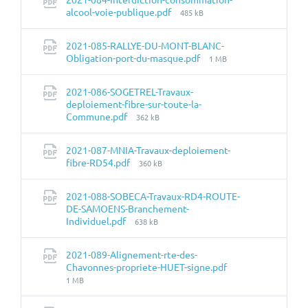
Taille
alcool-voie-publique.pdf
485 kB
du
fichier:
2021-085-RALLYE-DU-MONT-BLANC-
Taille
Obligation-port-du-masque.pdf
1 MB
du
fichier:
2021-086-SOGETREL-Travaux-
deploiement-fibre-sur-toute-la-
Taille
Commune.pdf
362 kB
du
fichier:
2021-087-MNIA-Travaux-deploiement-
Taille
fibre-RD54.pdf
360 kB
du
fichier:
2021-088-SOBECA-Travaux-RD4-ROUTE-
DE-SAMOENS-Branchement-
Taille
Individuel.pdf
638 kB
du
fichier:
2021-089-Alignement-rte-des-
Taille
Chavonnes-propriete-HUET-signe.pdf
du
1 MB
fichier: